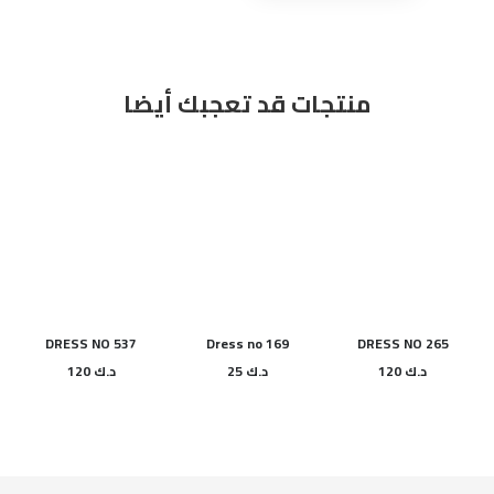
NO
547
منتجات قد تعجبك أيضا
DRESS NO 537
Dress no 169
DRESS NO 265
د.ك
120
د.ك
25
د.ك
120