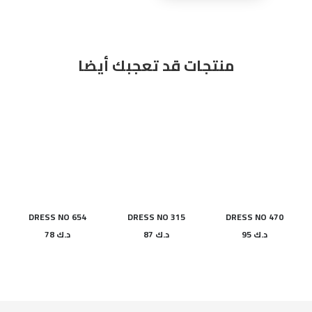
NO
690
منتجات قد تعجبك أيضا
DRESS NO 654
DRESS NO 315
DRESS NO 470
د.ك
95
د.ك
87
د.ك
78