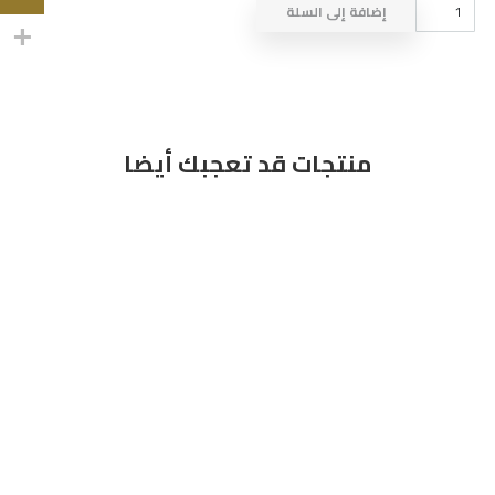
كمية
إضافة إلى السلة
ROBE
&
BAND
A245
منتجات قد تعجبك أيضا