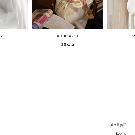
02
ROBE A213
R
د.ك
20
تتبع الطلب
فروعنا