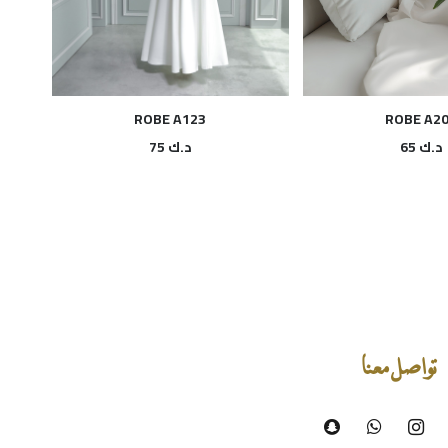
ROBE A123
ROBE A2
د.ك
65
د.ك
75
تواصل معنا