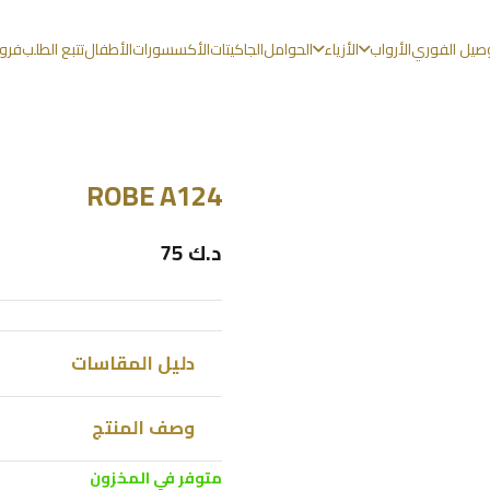
وصيل الفوري
الأرواب
الأزياء
الحوامل
الجاكيتات
الأكسسورات
الأطفال
تتبع الطلب
فروع
ROBE A124
د.ك
75
دليل المقاسات
وصف المنتج
متوفر في المخزون