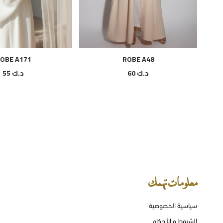
OBE A171
ROBE A48
د.ك
60
د.ك
55
معلومات تهمك
سياسية الخصوصية
الشروط و الأحكام