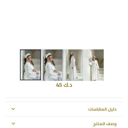
د.ك
45
دليل المقاسات
وصف المنتج