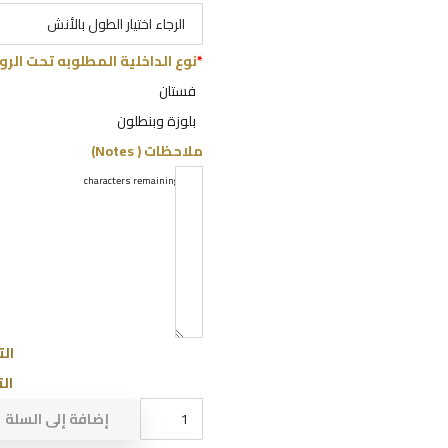
*
نوع الداخلية المطلوبه تحت الرو
فستان
بلوزة وبنطلون
ملاحظات ( Notes)
characters remaining
5000
الت
الت
كمية
إضافة إلى السلة
ROBE