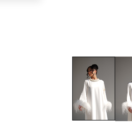
&
BAND
A287