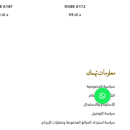
OBE A187
ROBE A172
د.ك
59
د.ك
60
معلومات تهمك
سياسية الخصوصية
الشروط و الأحكام
الأسترجاع والاستبدال
سياسة التوصيل
سياسة استرداد المبالغ المدفوعة وعمليات الإرجاع