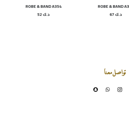
ROBE & BAND A354
ROBE & BAND
د.ك
67
د.ك
52
تواصل معنا