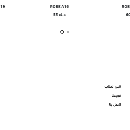
 A319
ROBE A16
R
د.ك
55
تتبع الطلب
فروعنا
اتصل بنا