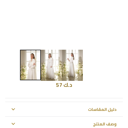
د.ك
57
دليل المقاسات
وصف المنتج